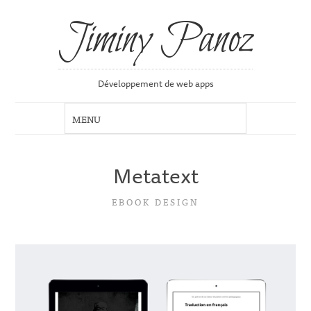
Jiminy Panoz
Développement de web apps
Metatext
EBOOK DESIGN