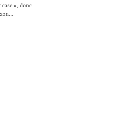
r case », donc
mazon…