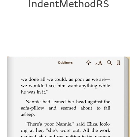
IndentMethodRS