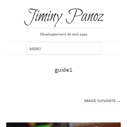
Jiminy Panoz
Développement de web apps
guide1
IMAGE SUIVANTE →