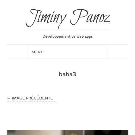
Jiminy Panoz
Développement de web apps
baba3
← IMAGE PRÉCÉDENTE