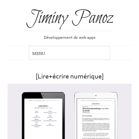
Jiminy Panoz
Développement de web apps
[Lire+écrire numérique]