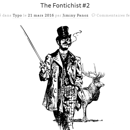
The Fontichist #2
é dans
Typo
le
21 mars 2016
par
Jiminy Panoz
Commentaires f