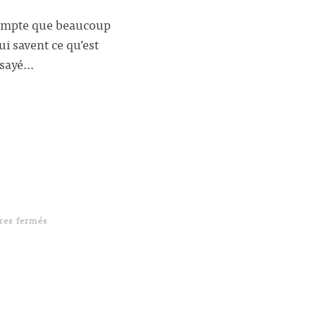
 compte que beaucoup
ui savent ce qu’est
ssayé…
sur Blitz eBook Framework
es fermés