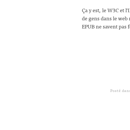
Ça y est, le W3C et 
de gens dans le web n
EPUB ne savent pas f
Posté da