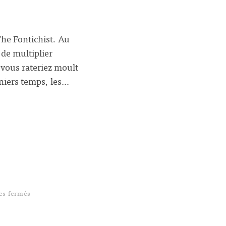
he Fontichist. Au
de multiplier
, vous rateriez moult
niers temps, les…
sur Repo Men
s fermés