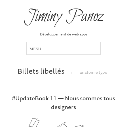
Jiminy Panoz
Développement de web apps
Billets libellés
→
anatomie typo
#UpdateBook 11 — Nous sommes tous
designers