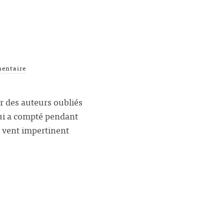
entaire
ar des auteurs oubliés
qui a compté pendant
n vent impertinent