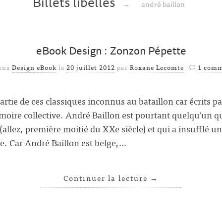
Billets libellés
→
andré baillon
eBook Design : Zonzon Pépette
dans
Design eBook
le
20 juillet 2012
par
Roxane Lecomte
1 comm
artie de ces classiques inconnus au bataillon car écrits p
moire collective. André Baillon est pourtant quelqu’un 
(allez, première moitié du XXe siècle) et qui a insufflé u
lge. Car André Baillon est belge,…
Continuer la lecture
→