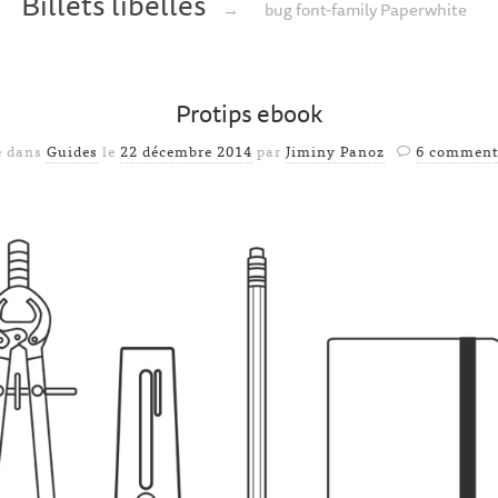
Billets libellés
→
bug font-family Paperwhite
Protips ebook
é dans
Guides
le
22 décembre 2014
par
Jiminy Panoz
6 comment