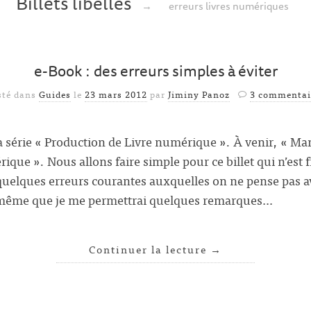
Billets libellés
→
erreurs livres numériques
e-Book : des erreurs simples à éviter
sté dans
Guides
le
23 mars 2012
par
Jiminy Panoz
3 commentai
a série « Production de Livre numérique ». À venir, « Man
ique ». Nous allons faire simple pour ce billet qui n’est
 quelques erreurs courantes auxquelles on ne pense pas av
 même que je me permettrai quelques remarques…
Continuer la lecture
→