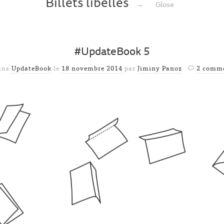
Billets libellés
→
Glose
#UpdateBook 5
dans
UpdateBook
le
18 novembre 2014
par
Jiminy Panoz
2 comme