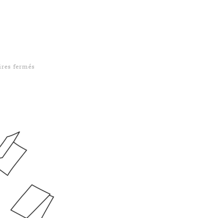
sur #UpdateBook 6 — Le web et sa révolution
res fermés