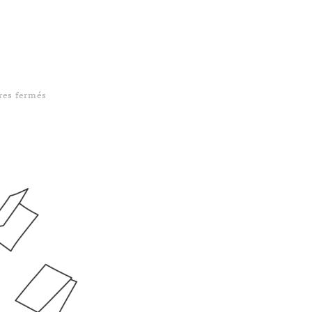
sur #UpdateBook 8 — Éloge de la simplicité
es fermés