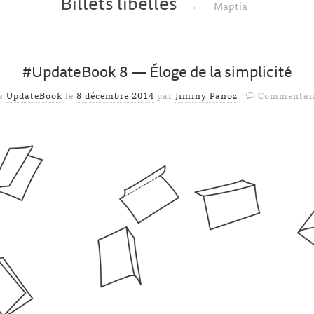
Billets libellés
→
Maptia
#UpdateBook 8 — Éloge de la simplicité
ns
UpdateBook
le
8 décembre 2014
par
Jiminy Panoz
Commentair