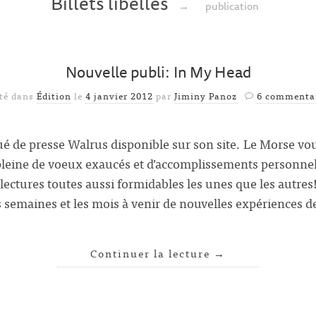
Billets libellés
→
publication
Nouvelle publi: In My Head
té dans
Édition
le
4 janvier 2012
par
Jiminy Panoz
6 commenta
 de presse Walrus disponible sur son site. Le Morse vo
eine de voeux exaucés et d’accomplissements personnels
lectures toutes aussi formidables les unes que les autre
 semaines et les mois à venir de nouvelles expériences d
Continuer la lecture
→