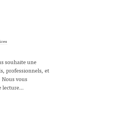
ires
us souhaite une
, professionnels, et
s! Nous vous
e lecture…