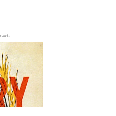
sur Vision d’auteur : Ray Bradbury
fermés