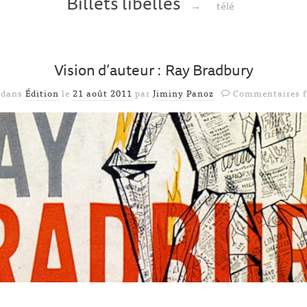
Billets libellés
→
télé
Vision d’auteur : Ray Bradbury
 dans
Édition
le
21 août 2011
par
Jiminy Panoz
Commentaires 