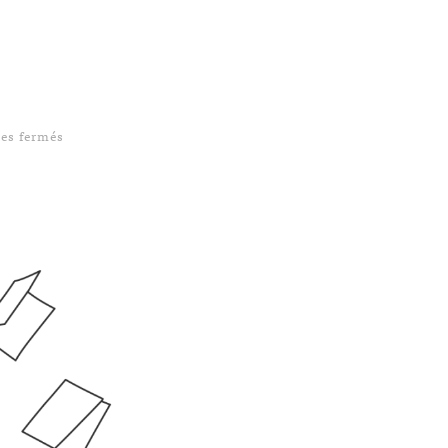
sur #UpdateBook 1
es fermés