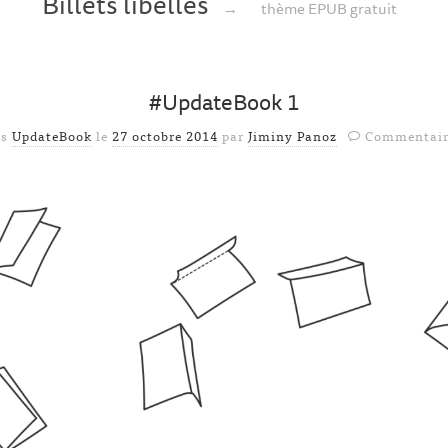
Billets libellés
→
thème EPUB gratuit
#UpdateBook 1
ns
UpdateBook
le
27 octobre 2014
par
Jiminy Panoz
Commentair