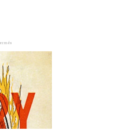
sur Vision d’auteur : Ray Bradbury
fermés