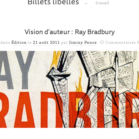
Billets libellés
→
travail
Vision d’auteur : Ray Bradbury
 dans
Édition
le
21 août 2011
par
Jiminy Panoz
Commentaires 