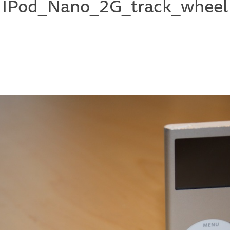
IPod_Nano_2G_track_wheel