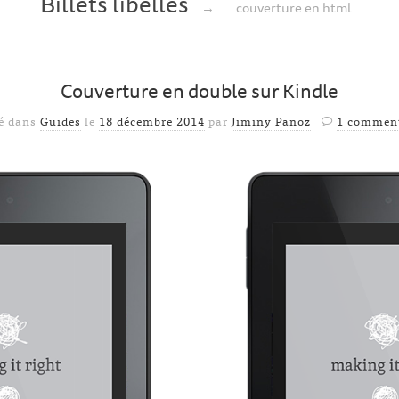
Billets libellés
→
couverture en html
Couverture en double sur Kindle
é dans
Guides
le
18 décembre 2014
par
Jiminy Panoz
1 comment