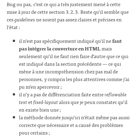
Bug ou pas, c’est ce qui a très justement mené à cette
mise à jour de cette section 3.2.3. Reste qu’il semble que
ces
guidelines
ne soient pas assez claires et précises en
l’état :
il n’est pas spécifiquement indiqué qu’il ne
faut
pas intégrer la couverture en HTML
mais
seulement qu’il ne faut rien faire d’autre que ce qui
est indiqué dans la section précédente — ce qui
mène à une incompréhension chez pas mal de
personnes, y compris les plus attentives comme j’ai
pu m’en apercevoir ;
il n’y a pas de différenciation faite entre
reflowable
text
et
fixed-layout
alors que je peux constater qu’il
en existe bien une ;
la méthode donnée jusqu’ici n’était même pas aussi
correcte que nécessaire et a causé des problèmes
pour certains ;