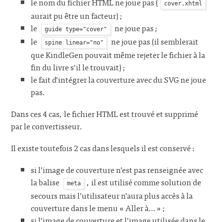
le nom du fichier HTML ne joue pas (
cover.xhtml
aurait pu être un facteur) ;
le
ne joue pas ;
guide type="cover"
le
ne joue pas (il semblerait
spine linear="no"
que KindleGen pouvait même rejeter le fichier à la
fin du livre s’il le trouvait) ;
le fait d’intégrer la couverture avec du SVG ne joue
pas.
Dans ces 4 cas, le fichier HTML est trouvé et supprimé
par le convertisseur.
Il existe toutefois 2 cas dans lesquels il est conservé :
si l’image de couverture n’est pas renseignée avec
la balise
, il est utilisé comme solution de
meta
secours mais l’utilisateur n’aura plus accès à la
couverture dans le menu « Aller à… » ;
si l’image de couverture et l’image utilisée dans le