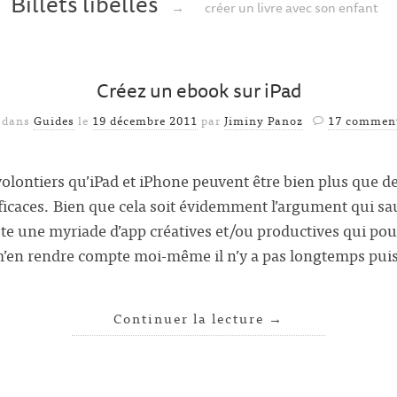
Billets libellés
→
créer un livre avec son enfant
Créez un ebook sur iPad
 dans
Guides
le
19 décembre 2011
par
Jiminy Panoz
17 comment
olontiers qu’iPad et iPhone peuvent être bien plus que d
ficaces. Bien que cela soit évidemment l’argument qui sa
iste une myriade d’app créatives et/ou productives qui pou
 m’en rendre compte moi-même il n’y a pas longtemps pu
Continuer la lecture
→