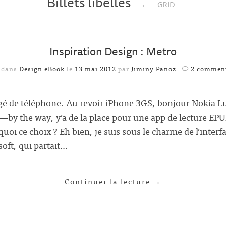
Billets libellés
→
GRID
Inspiration Design : Metro
é dans
Design eBook
le
13 mai 2012
par
Jiminy Panoz
2 comment
gé de téléphone. Au revoir iPhone 3GS, bonjour Nokia L
y the way, y’a de la place pour une app de lecture EPU
i ce choix ? Eh bien, je suis sous le charme de l’interf
soft, qui partait…
Continuer la lecture
→