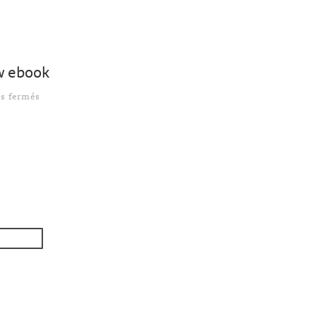
w ebook
sur Une habitude à prendre pour améliorer votre workflo
s fermés