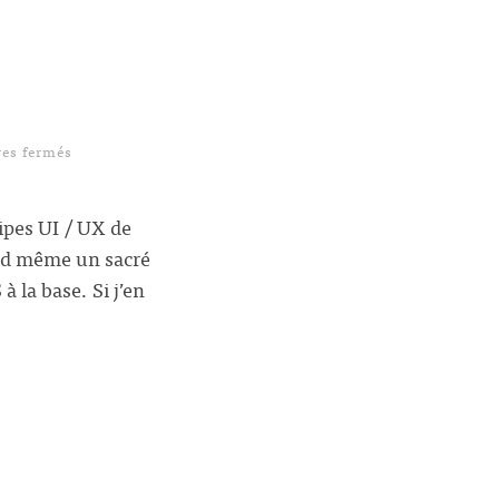
sur Inspiration Design : Track8
es fermés
ipes UI / UX de
and même un sacré
 la base. Si j’en