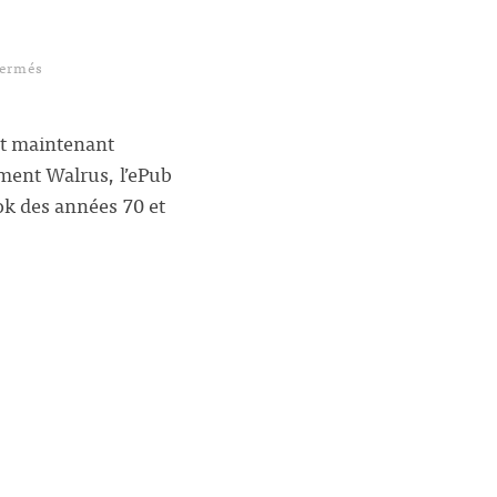
sur Spirit of ‘76 disponible, concours.
fermés
est maintenant
ement Walrus, l’ePub
ok des années 70 et