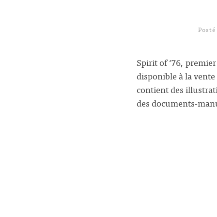
Posté
Spirit of ‘76, premie
disponible à la vent
contient des illustr
des documents-manuscr