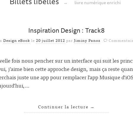
Billets libellés
→
livre numérique enrichi
Inspiration Design : Track8
ns
Design eBook
le
20 juillet 2012
par
Jiminy Panoz
Commentair
lle fois nous pencher sur un interface qui suit les princ
ui, j’aime bien cette approche design, mais ça reste qu
rchais juste une app pour remplacer l’app Musique d’iOS à
aujourd’hui,…
Continuer la lecture
→