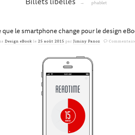
Billets libellés
→
phablet
 que le smartphone change pour le design eB
ans
Design eBook
le
25 août 2015
par
Jiminy Panoz
Commentaire