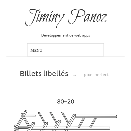
Jiminy Panoz
Développement de web apps
Billets libellés
→
pixel perfect
80–20