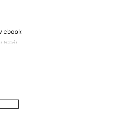
w ebook
sur Une habitude à prendre pour améliorer votre workflo
s fermés