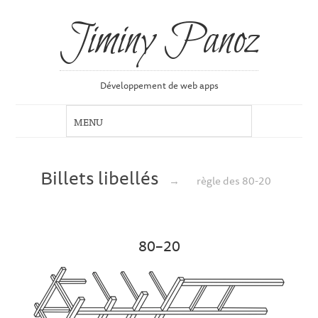
Jiminy Panoz
Développement de web apps
Billets libellés
→
règle des 80-20
80–20