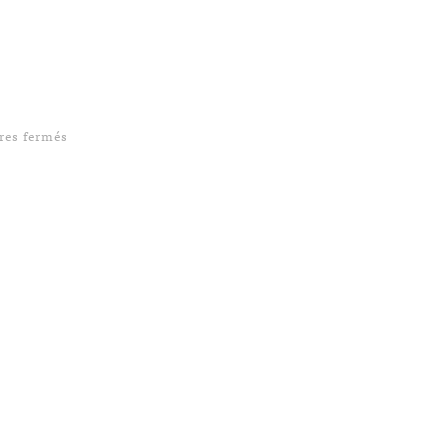
sur Overrides, overrides, overrides !
es fermés