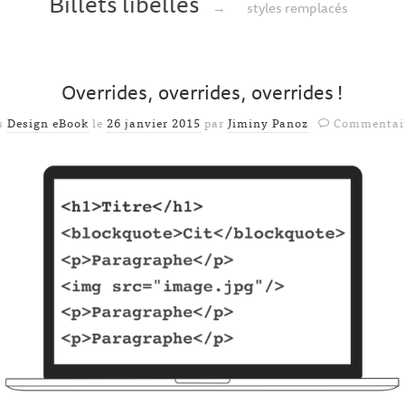
Billets libellés
→
styles remplacés
Overrides, overrides, overrides !
ns
Design eBook
le
26 janvier 2015
par
Jiminy Panoz
Commentair