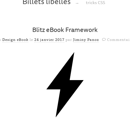
Billets libellés
→
tricks CSS
Blitz eBook Framework
ns
Design eBook
le
24 janvier 2017
par
Jiminy Panoz
Commentair