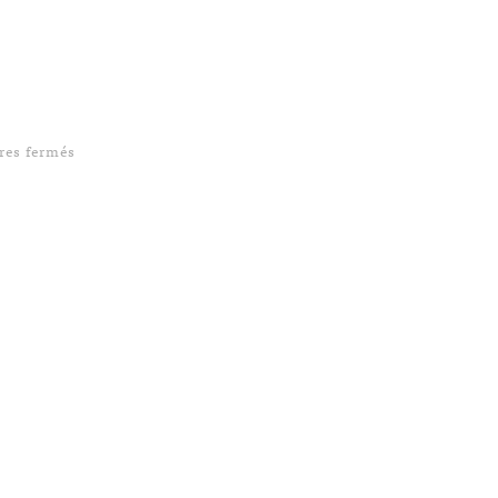
sur Blitz eBook Framework
es fermés