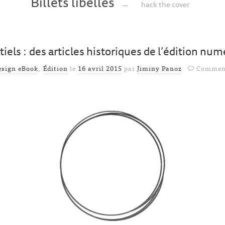
Billets libellés
→
hack the cover
iels : des articles historiques de l’édition nu
esign eBook
,
Édition
le
16 avril 2015
par
Jiminy Panoz
Comment