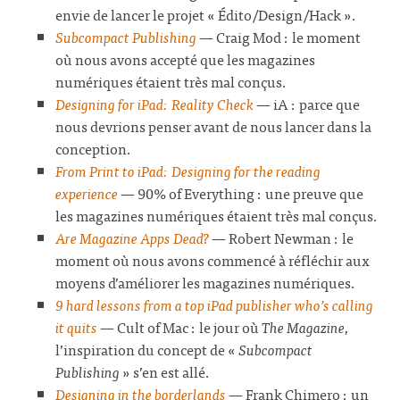
envie de lancer le projet « Édito/Design/Hack ».
Subcompact Publishing
— Craig Mod : le moment
où nous avons accepté que les magazines
numériques étaient très mal conçus.
Designing for iPad: Reality Check
— iA : parce que
nous devrions penser avant de nous lancer dans la
conception.
From Print to iPad: Designing for the reading
experience
— 90% of Everything : une preuve que
les magazines numériques étaient très mal conçus.
Are Magazine Apps Dead?
— Robert Newman : le
moment où nous avons commencé à réfléchir aux
moyens d’améliorer les magazines numériques.
9 hard lessons from a top iPad publisher who’s calling
it quits
— Cult of Mac : le jour où
The Magazine
,
l’inspiration du concept de «
Subcompact
Publishing
» s’en est allé.
Designing in the borderlands
— Frank Chimero : un