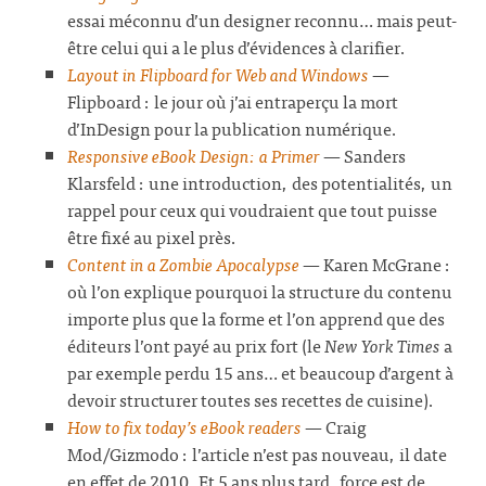
essai méconnu d’un designer reconnu… mais peut-
être celui qui a le plus d’évidences à clarifier.
Layout in Flipboard for Web and Windows
—
Flipboard : le jour où j’ai entraperçu la mort
d’InDesign pour la publication numérique.
Responsive eBook Design: a Primer
— Sanders
Klarsfeld : une introduction, des potentialités, un
rappel pour ceux qui voudraient que tout puisse
être fixé au pixel près.
Content in a Zombie Apocalypse
— Karen McGrane :
où l’on explique pourquoi la structure du contenu
importe plus que la forme et l’on apprend que des
éditeurs l’ont payé au prix fort (le
New York Times
a
par exemple perdu 15 ans… et beaucoup d’argent à
devoir structurer toutes ses recettes de cuisine).
How to fix today’s eBook readers
— Craig
Mod/Gizmodo : l’article n’est pas nouveau, il date
en effet de 2010. Et 5 ans plus tard, force est de