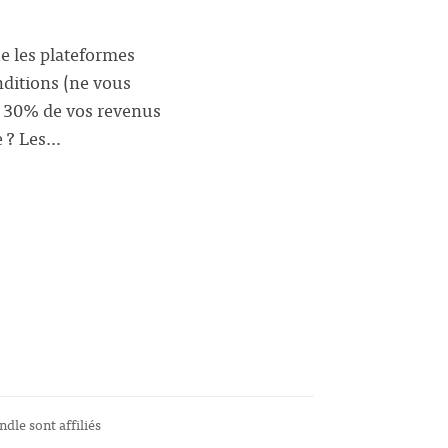
ue les plateformes
nditions (ne vous
er 30% de vos revenus
re ? Les…
ndle sont affiliés