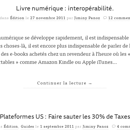
Livre numérique : interopérabilité.
 dans
Édition
le
27 novembre 2011
par
Jiminy Panoz
12 commen
 numérique se développe rapidement, il est indispensable
 choses-là, il est encore plus indispensable de parler de l
) des e-books achetés chez un revendeur à l’heure où les 
nfortables » comme Amazon Kindle ou Apple iTunes…
Continuer la lecture
→
Plateformes US : Faire sauter les 30% de Taxe
ns
Édition
,
Guides
le
1 septembre 2011
par
Jiminy Panoz
4 com