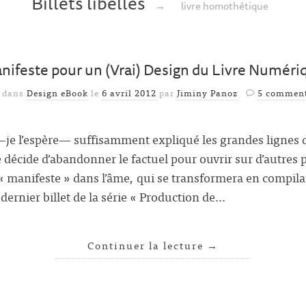
Billets libellés
→
livre homothétique
nifeste pour un (Vrai) Design du Livre Numéri
é dans
Design eBook
le
6 avril 2012
par
Jiminy Panoz
5 comment
—je l’espère— suffisamment expliqué les grandes lignes 
 décide d’abandonner le factuel pour ouvrir sur d’autres pi
« manifeste » dans l’âme, qui se transformera en compilat
e dernier billet de la série « Production de…
Continuer la lecture
→