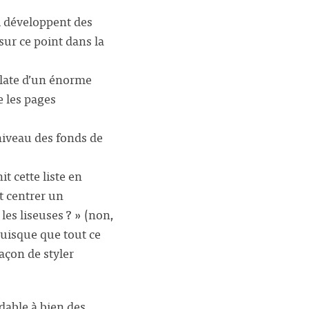
ui développent des
ur ce point dans la
elate d’un énorme
 les pages
 niveau des fonds de
it cette liste en
t centrer un
les liseuses ? » (non,
puisque que tout ce
açon de styler
dable à bien des