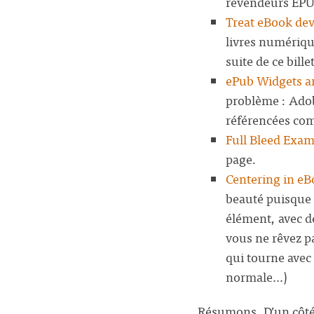
revendeurs EPU
Treat eBook dev
livres numériqu
suite de ce billet
ePub Widgets 
problème : Adob
référencées com
Full Bleed Exam
page.
Centering in eB
beauté puisque l
élément, avec de
vous ne rêvez pa
qui tourne avec 
normale…)
Résumons. D’un côté,