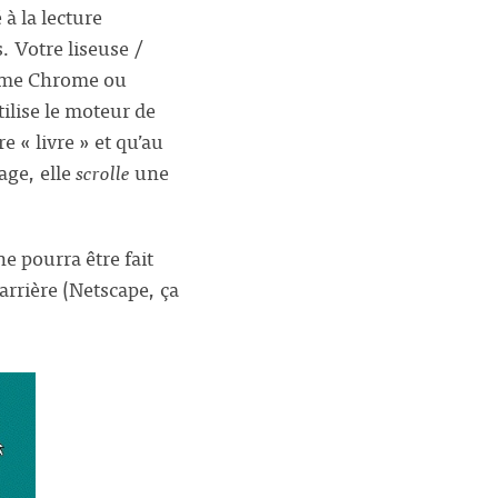
à la lecture
. Votre liseuse /
omme Chrome ou
ilise le moteur de
e « livre » et qu’au
age, elle
scrolle
une
e pourra être fait
rrière (Netscape, ça