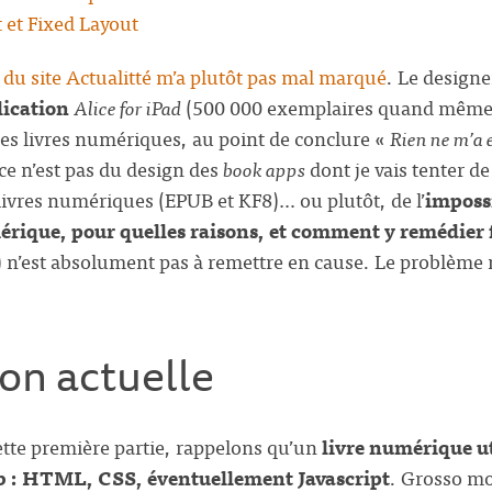
 et Fixed Layout
e du site Actualitté m’a plutôt pas mal marqué
. Le designe
lication
Alice for iPad
(500 000 exemplaires quand même
des livres numériques, au point de conclure «
Rien ne m’a 
ce n’est pas du design des
book apps
dont je vais tenter de
livres numériques (EPUB et KF8)… ou plutôt, de l’
impossi
érique, pour quelles raisons, et
comment y remédier 
 n’est absolument pas à remettre en cause. Le problème n’e
ion actuelle
ette première partie, rappelons qu’un
livre numérique u
b : HTML, CSS, éventuellement Javascript
. Grosso mo