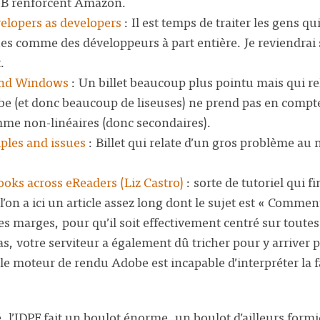
B renforcent Amazon.
elopers as developers
: Il est temps de traiter les gens q
es comme des développeurs à part entière. Je reviendrai s
.
and Windows
: Un billet beaucoup plus pointu mais qui r
e (et donc beaucoup de liseuses) ne prend pas en compte
me non-linéaires (donc secondaires).
ples and issues
: Billet qui relate d’un gros problème au
ooks across eReaders (Liz Castro)
: sorte de tutoriel qui fin
’on a ici un article assez long dont le sujet est « Commen
s marges, pour qu’il soit effectivement centré sur toutes 
s, votre serviteur a également dû tricher pour y arriver 
le moteur de rendu Adobe est incapable d’interpréter la f
 l’IDPF fait un boulot énorme, un boulot d’ailleurs formi