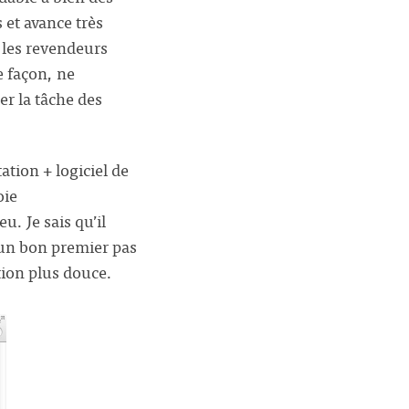
 et avance très
 les revendeurs
e façon, ne
er la tâche des
tion + logiciel de
oie
. Je sais qu’il
t un bon premier pas
tion plus douce.