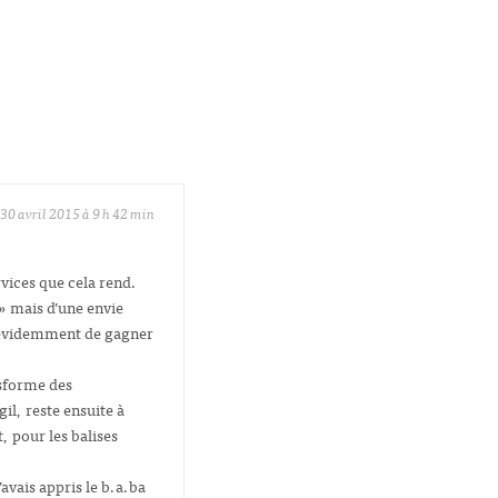
30 avril 2015 à 9 h 42 min
vices que cela rend.
 » mais d’une envie
ut évidemment de gagner
nsforme des
il, reste ensuite à
, pour les balises
avais appris le b.a.ba