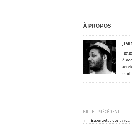
À PROPOS
JIM
Jimin
d'acc
servi
confi
BILLET PRÉCÉDENT
←
Essentiels : des livres,