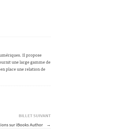
 numériques. Il propose
 fournit une large gamme de
 en place une relation de
BILLET SUIVANT
xions sur iBooks Author
→