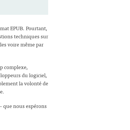
format EPUB. Pourtant,
stions techniques sur
cles voire même par
rop complexe,
loppeurs du logiciel,
mplement la volonté de
e.
 — que nous espérons
…