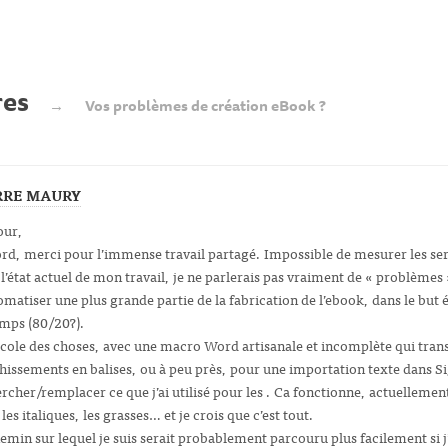
res
→
Vos problèmes de création eBook ?
RRE MAURY
our,
rd, merci pour l’immense travail partagé. Impossible de mesurer les ser
l’état actuel de mon travail, je ne parlerais pas vraiment de « problèmes
omatiser une plus grande partie de la fabrication de l’ebook, dans le b
mps (80/20?).
icole des choses, avec une macro Word artisanale et incomplète qui tra
hissements en balises, ou à peu près, pour une importation texte dans Sig
rcher/remplacer ce que j’ai utilisé pour les . Ca fonctionne, actuellement
, les italiques, les grasses… et je crois que c’est tout.
emin sur lequel je suis serait probablement parcouru plus facilement si j’