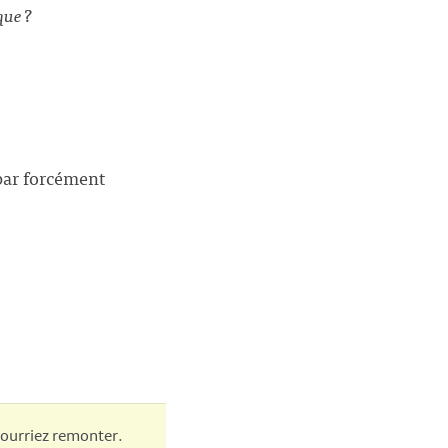
que ?
 par forcément
 pourriez remonter.