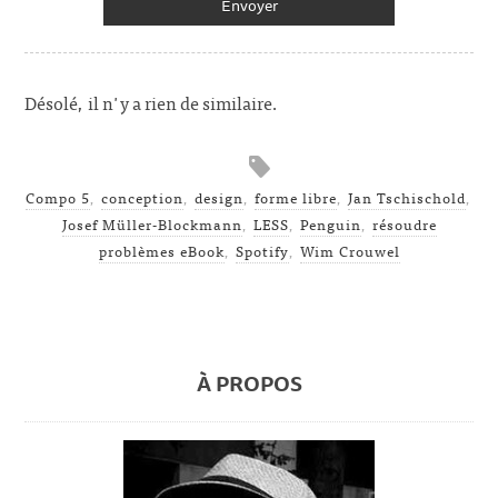
Désolé, il n'y a rien de similaire.
Compo 5
,
conception
,
design
,
forme libre
,
Jan Tschischold
,
Josef Müller-Blockmann
,
LESS
,
Penguin
,
résoudre
problèmes eBook
,
Spotify
,
Wim Crouwel
À PROPOS