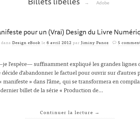
Billets libellés
→
Adobe
nifeste pour un (Vrai) Design du Livre Numéri
é dans
Design eBook
le
6 avril 2012
par
Jiminy Panoz
5 comment
—je l’espère— suffisamment expliqué les grandes lignes 
 décide d’abandonner le factuel pour ouvrir sur d’autres pi
« manifeste » dans l’âme, qui se transformera en compilat
e dernier billet de la série « Production de…
Continuer la lecture
→