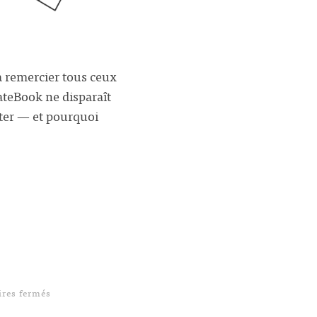
à remercier tous ceux
dateBook ne disparaît
tter — et pourquoi
sur Décryptage de l’app Washington Post
res fermés