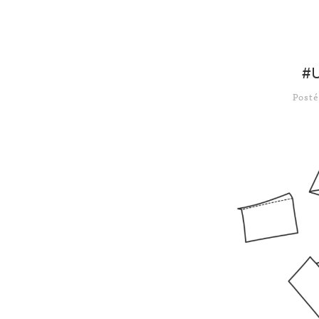
#U
Post