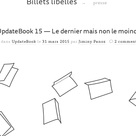
Billets libellés
→
presse
pdateBook 15 — Le dernier mais non le moin
é dans
UpdateBook
le
31 mars 2015
par
Jiminy Panoz
2 comment