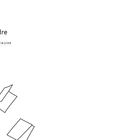
dre
aires