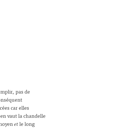
emplir, pas de
conséquent
cées car elles
en vaut la chandelle
e moyen
et
le long