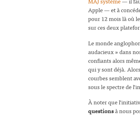
MAJ système
— il fa
Apple — et à concéder
pour 12 mois là où le
sur ces deux platefo
Le monde anglophone
audacieux » dans nos
confiants alors même 
qui y sont déjà. Alors
courbes semblent avo
sous le spectre de l’
À noter que l’initiat
questions
à nous pos