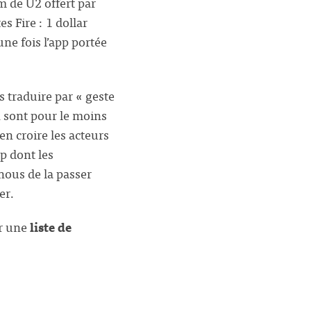
m de U2 offert par
s Fire : 1 dollar
une fois l’app portée
 traduire par « geste
 sont pour le moins
en croire les acteurs
pp dont les
ous de la passer
er.
ir une
liste de