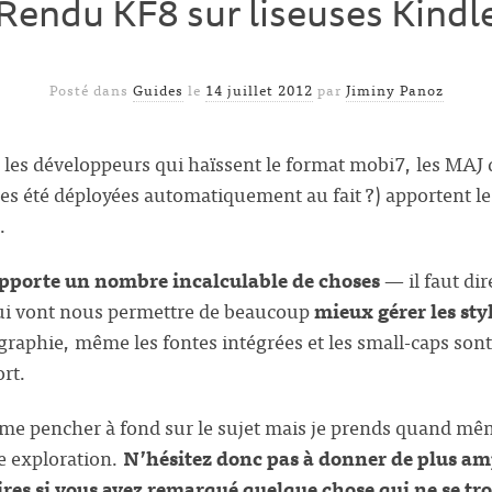
Rendu KF8 sur liseuses Kindl
Posté dans
Guides
le
14 juillet 2012
par
Jiminy Panoz
les développeurs qui haïssent le format mobi7, les MAJ d
les été déployées automatiquement au fait ?) apportent 
.
pporte un nombre incalculable de choses
— il faut dir
ui vont nous permettre de beaucoup
mieux gérer les styl
graphie, même les fontes intégrées et les small-caps sont 
ort.
e me pencher à fond sur le sujet mais je prends quand mê
e exploration.
N’hésitez donc pas à donner de plus am
es si vous avez remarqué quelque chose qui ne se tro