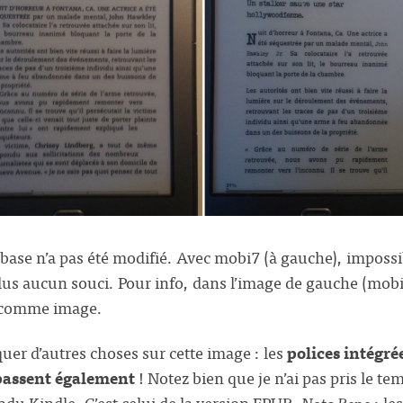
 base n’a pas été modifié. Avec mobi7 (à gauche), impossi
lus aucun souci. Pour info, dans l’image de gauche (mobi7
e comme image.
er d’autres choses sur cette image : les
polices intégré
passent également
! Notez bien que je n’ai pas pris le tem
ndu Kindle. C’est celui de la version EPUB.
Nota Bene
: le