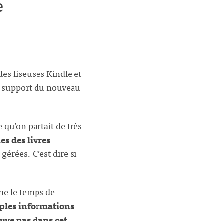
e
es liseuses Kindle et
le support du nouveau
e qu’on partait de très
es des livres
gérées. C’est dire si
me le temps de
ples informations
uve pas dans cet