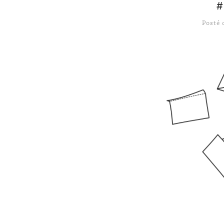
#
Posté