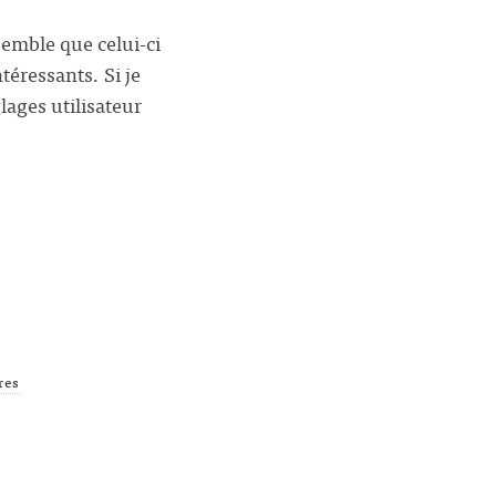
 semble que celui-ci
éressants. Si je
lages utilisateur
res