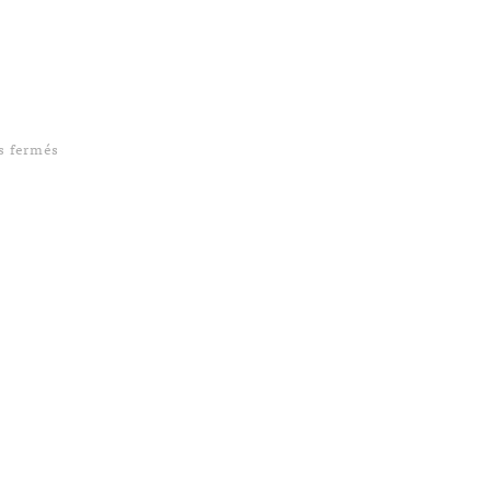
sur Inspiration design : Medium & Pocket
s fermés