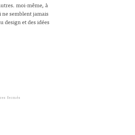
s autres. moi-même, à
i ne semblent jamais
u design et des idées
sur Overrides, overrides, overrides !
es fermés