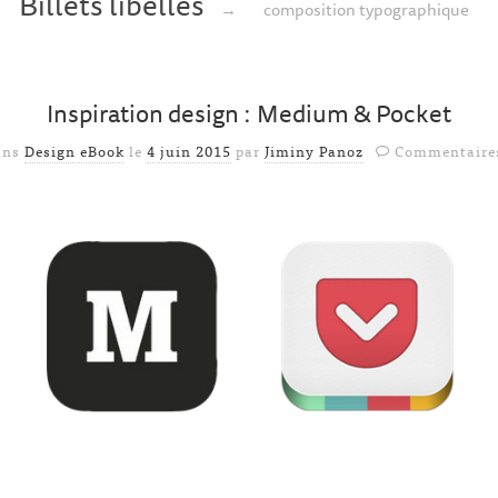
Billets libellés
→
composition typographique
Inspiration design : Medium & Pocket
ans
Design eBook
le
4 juin 2015
par
Jiminy Panoz
Commentaire