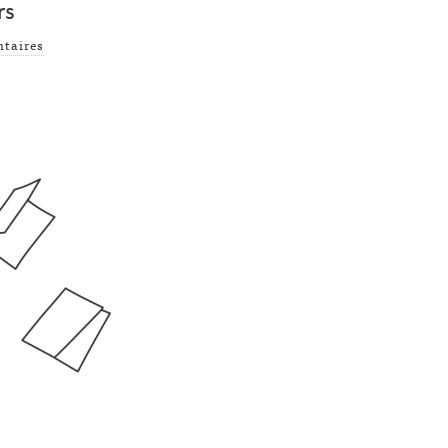
rs
taires