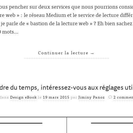
nous pencher sur deux services que nous pourrions cons
ure web » : le réseau Medium et le service de lecture diff
e parle de « bastion de la lecture web » ? Eh bien sachez
00 mots…
Continuer la lecture
→
dre du temps, intéressez-vous aux réglages ut
 dans
Design eBook
le
19 mars 2015
par
Jiminy Panoz
2 commen