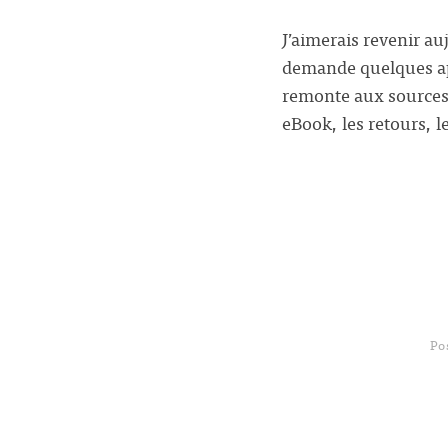
J’aimerais revenir auj
demande quelques app
remonte aux sources d
eBook, les retours, l
Po