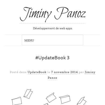
Jiminy Panoz
Développement de web apps
#UpdateBook 3
Posté dans
UpdateBook
le
7 novembre 2014
par
Jiminy
Panoz