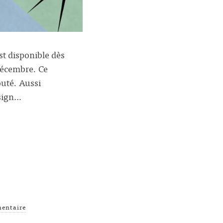
st disponible dès
 décembre. Ce
outé. Aussi
esign…
entaire