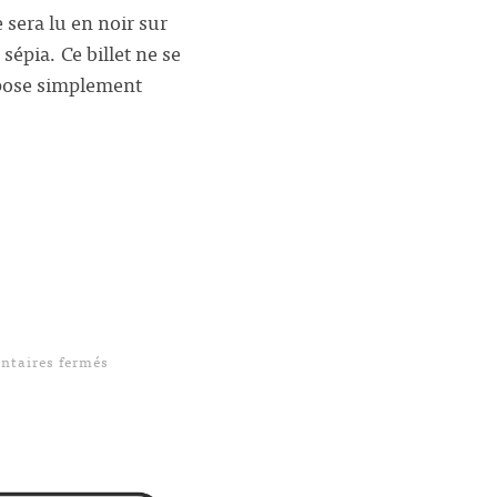
 sera lu en noir sur
sépia. Ce billet ne se
opose simplement
sur Éditorial|Design|Hack : publication des livres
taires fermés