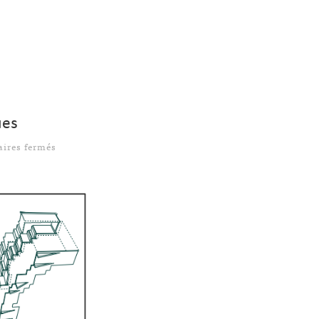
ues
sur Les compétences du designer de livres numériques
ires fermés