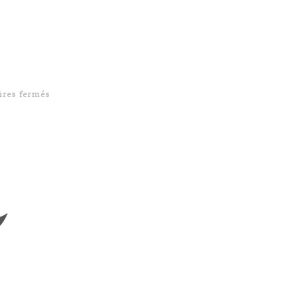
sur Mode nuit
res fermés