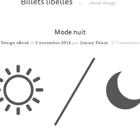
Billets libellés
→
ebook design
Mode nuit
s
Design eBook
le
3 novembre 2014
par
Jiminy Panoz
Commentai