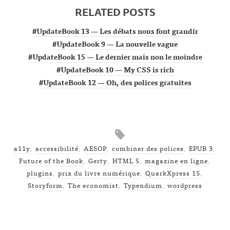
RELATED POSTS
#UpdateBook 13 — Les débats nous font grandir
#UpdateBook 9 — La nouvelle vague
#UpdateBook 15 — Le dernier mais non le moindre
#UpdateBook 10 — My CSS is rich
#UpdateBook 12 — Oh, des polices gratuites
a11y
,
accessibilité
,
AESOP
,
combiner des polices
,
EPUB 3
,
Future of the Book
,
Gerty
,
HTML 5
,
magazine en ligne
,
plugins
,
prix du livre numérique
,
QuarkXpress 15
,
Storyform
,
The economist
,
Typendium
,
wordpress