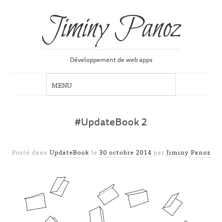
Jiminy Panoz
Développement de web apps
#UpdateBook 2
Posté dans
UpdateBook
le
30 octobre 2014
par
Jiminy Panoz